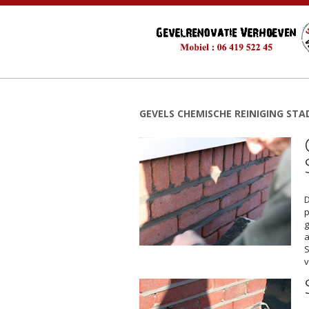
GEVELS CHEMISCHE REINIGING ST
D
p
g
a
S
v